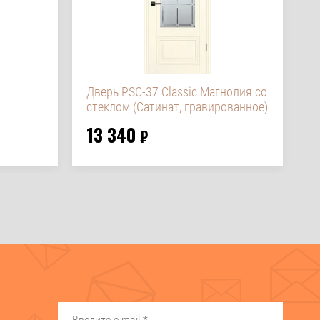
Дверь PSC-37 Classic Магнолия со
Д
стеклом (Сатинат, гравированное)
13 340
1
₽