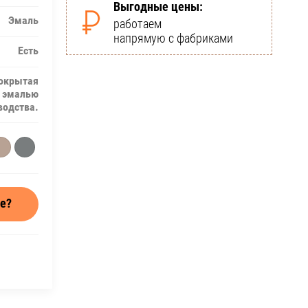
Выгодные цены:
Эмаль
работаем
напрямую с фабриками
Есть
покрытая
 эмалью
водства.
ре?