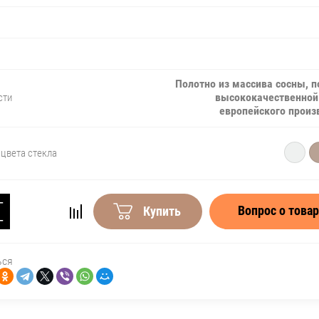
Полотно из массива сосны, 
высококачественной
сти
европейского произ
цвета стекла
−
Вопрос о това
Купить
+
ься