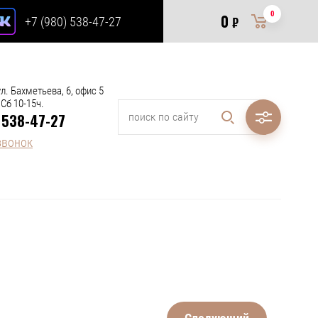
0
0
+7 (980) 538-47-27
₽
л. Бахметьева, 6, офис 5
 Сб 10-15ч.
 538-47-27
звонок