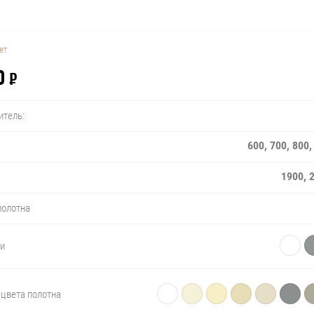
ет
0
₽
итель:
600, 700, 800
1900, 
полотна
ри
цвета полотна