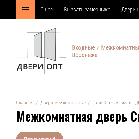
О нас
Вызвать замерщика
Двери н
Входные и Межкомнатны
Воронеже
Главная
  /  
Двери межкомнатные
  /  Скай-3 белая эмаль Д
Межкомнатная дверь С