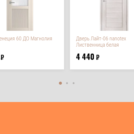
енеция 60 ДО Магнолия
Дверь Лайт-06 nanotex
Лиственница белая
4 440
₽
₽