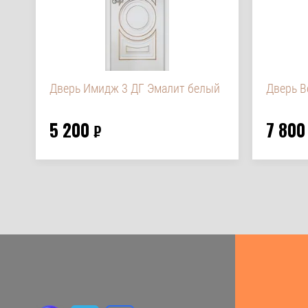
Дверь Имидж 3 ДГ Эмалит белый
Дверь В
5 200
7 800
₽