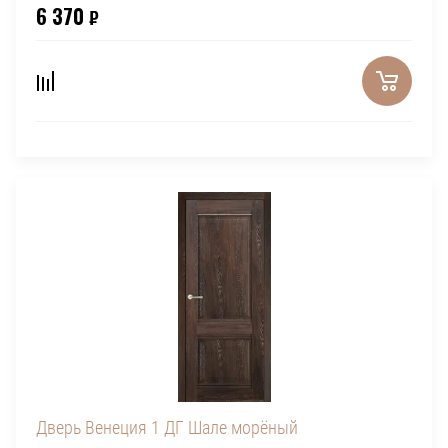
6 370
₽
Дверь Венеция 1 ДГ Шале морёный