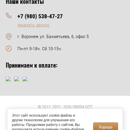
Наши контакты
+7 (980) 538-47-27
заказать звонок
г. Воронеж ул. Бахметьева, 6, офис 5
Пн-пт 9-18ч. Сб 10-15ч.
Принимаем к оплате:
© 2017- 2022 - 2026 ДВЕРИ ОПТ
Этот сайт использует cookie-файлы и
Публичная оферта и пользовательское соглашение
другие технологии для улучшения его
работы. Продолжая работу с сайтом, Вы
Наполнение и Продвижение сайта
, Виталий +79192437165
Хорошо
разрешаете использование cookie-файлов.