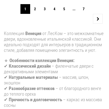
1
2
3
4
5
...
7
Коллекция
Венеция
от ЛесКом – это межкомнатные
двери, вдохновленные итальянской классикой. Они
идеально подходят для интерьеров в традиционном
стиле, добавляя помещению элегантность и уют.
🔹
Особенности коллекции Венеция:
✔
Классический дизайн
– филенчатые двери с
декоративными элементами
✔
Натуральные материалы
– массив, шпон,
экошпон
✔
Разнообразие оттенков
– от благородного венге
до теплого ореха
✔
Прочность и долговечность
– каркас из массива
сосны