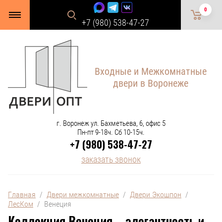
0
+7 (980) 538-47-27
Входные и Межкомнатные
двери в Воронеже
г. Воронеж ул. Бахметьева, 6, офис 5
Пн-пт 9-18ч. Сб 10-15ч.
+7 (980) 538-47-27
заказать звонок
Главная
  /  
Двери межкомнатные
  /  
Двери Экошпон
  /  
ЛесКом
  /  Венеция
Коллекция Венеция – элегантность и